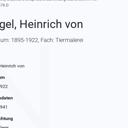
676 D
gel, Heinrich von
aum: 1895-1922, Fach: Tiermalerei
 Heinrich von
aum
1922
sdaten
1941
chtung
lerei