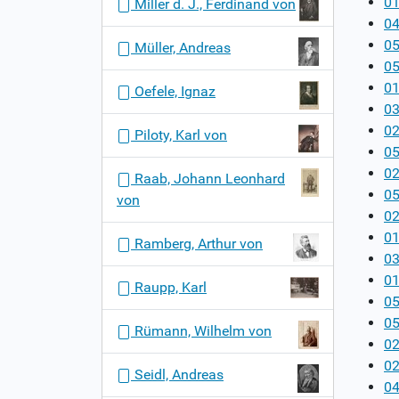
01
Miller d. J., Ferdinand von
04
05
Müller, Andreas
05
01
Oefele, Ignaz
03
02
Piloty, Karl von
05
0
Raab, Johann Leonhard
05
von
02
01
Ramberg, Arthur von
03
01
Raupp, Karl
0
05
Rümann, Wilhelm von
02
02
Seidl, Andreas
04