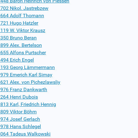
448 Baron Heinrich von Plessen
702 Nikol. Jastrebzew
664 Adolf Thomann
721 Hugo Hatzler
119 W. Viktor Krausz
350 Bruno Beran
899 Alex. Bertelson
655 Alfons Purtscher
494 Erich Engel
5193 Georg Lämmermann
979 Emerich Karl Simay
621 Alex. von Pichezlawsliy
976 Franz Dankwarth
264 Henri Dubois
813 Karl, Friedrich Hennig
809 Viktor Böhm
974 Josef Gerlach
978 Hans Schlegel
064 Tadeus Walkowski