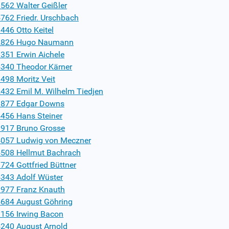
562 Walter Geißler
762 Friedr. Urschbach
446 Otto Keitel
2826 Hugo Naumann
351 Erwin Aichele
340 Theodor Kärner
498 Moritz Veit
432 Emil M. Wilhelm Tiedjen
877 Edgar Downs
456 Hans Steiner
917 Bruno Grosse
057 Ludwig von Meczner
508 Hellmut Bachrach
724 Gottfried Büttner
343 Adolf Wüster
977 Franz Knauth
684 August Göhring
156 Irwing Bacon
240 August Arnold