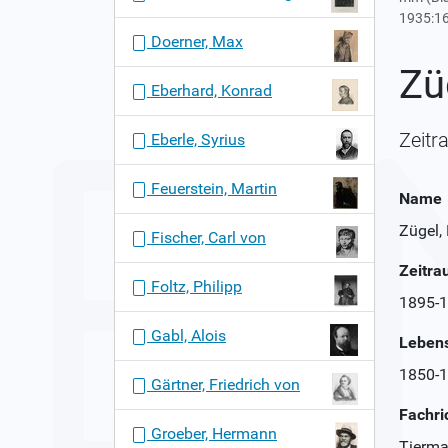
1935:1
Doerner, Max
Zü
Eberhard, Konrad
Zeitr
Eberle, Syrius
Feuerstein, Martin
Name
Zügel,
Fischer, Carl von
Zeitr
Foltz, Philipp
1895-
Gabl, Alois
Leben
1850-
Gärtner, Friedrich von
Fachri
Groeber, Hermann
Tierma