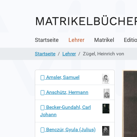
Startseite
Lehrer
Matrikel
Editi
Startseite
Lehrer
Zügel, Heinrich von
N
Amsler, Samuel
a
v
Anschütz, Hermann
i
g
Becker-Gundahl, Carl
a
Johann
t
i
Benczúr, Gyula (Julius)
o