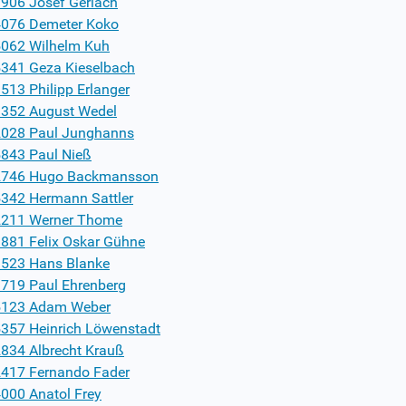
906 Josef Gerlach
076 Demeter Koko
062 Wilhelm Kuh
341 Geza Kieselbach
513 Philipp Erlanger
352 August Wedel
028 Paul Junghanns
843 Paul Nieß
2746 Hugo Backmansson
342 Hermann Sattler
211 Werner Thome
881 Felix Oskar Gühne
523 Hans Blanke
719 Paul Ehrenberg
5123 Adam Weber
357 Heinrich Löwenstadt
834 Albrecht Krauß
417 Fernando Fader
000 Anatol Frey