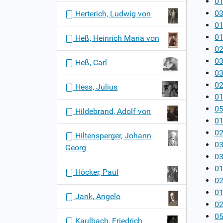
01
03
Herterich, Ludwig von
01
01
Heß, Heinrich Maria von
02
03
Heß, Carl
03
02
Hess, Julius
01
0
Hildebrand, Adolf von
01
02
Hiltensperger, Johann
03
Georg
03
01
Höcker, Paul
02
01
Jank, Angelo
02
05
Kaulbach, Friedrich