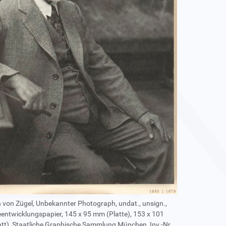
h von Zügel, Unbekannter Photograph, undat., unsign.,
eentwicklungspapier, 145 x 95 mm (Platte), 153 x 101
tt), Staatliche Graphische Sammlung München, Inv.-Nr.