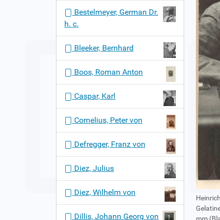
n
Bestelmeyer, German Dr.
h. c.
Bleeker, Bernhard
Boos, Roman Anton
Caspar, Karl
Cornelius, Peter von
Defregger, Franz von
Diez, Julius
Diez, Wilhelm von
Heinric
Gelatin
Dillis, Johann Georg von
mm (Bla