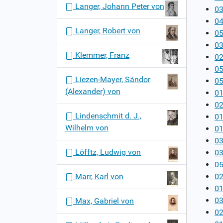
Langer, Johann Peter von
03
04
Langer, Robert von
05
03
Klemmer, Franz
02
05
Liezen-Mayer, Sándor
05
(Alexander) von
01
02
Lindenschmit d. J.,
01
Wilhelm von
01
03
Löfftz, Ludwig von
03
05
Marr, Karl von
02
01
03
Max, Gabriel von
02