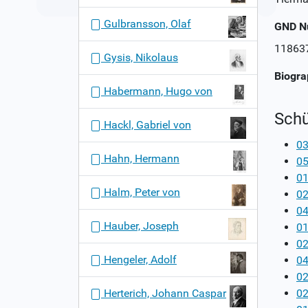
Gulbransson, Olaf
GND 
11863
Gysis, Nikolaus
Biogra
Habermann, Hugo von
Schü
Hackl, Gabriel von
03
Hahn, Hermann
05
01
Halm, Peter von
02
04
Hauber, Joseph
01
02
Hengeler, Adolf
04
02
Herterich, Johann Caspar
02