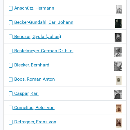
v
Anschütz, Hermann
i
g
Becker-Gundahl, Carl Johann
a
t
Benczúr, Gyula (Julius)
i
o
Bestelmeyer, German Dr. h. c.
n
Bleeker, Bernhard
Boos, Roman Anton
Caspar, Karl
Cornelius, Peter von
Defregger, Franz von