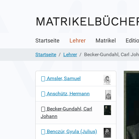
Startseite
Lehrer
Matrikel
Editi
Startseite
Lehrer
Becker-Gundahl, Carl Jo
N
Amsler, Samuel
a
v
Anschütz, Hermann
i
g
Becker-Gundahl, Carl
a
Johann
t
i
Benczúr, Gyula (Julius)
o