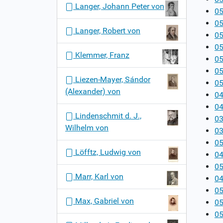
Langer, Johann Peter von
05
05
Langer, Robert von
05
05
Klemmer, Franz
05
05
Liezen-Mayer, Sándor
05
(Alexander) von
04
04
Lindenschmit d. J.,
03
Wilhelm von
03
05
Löfftz, Ludwig von
04
05
Marr, Karl von
04
05
Max, Gabriel von
05
05