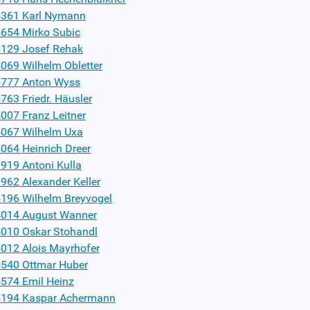
361 Karl Nymann
654 Mirko Subic
129 Josef Rehak
069 Wilhelm Obletter
777 Anton Wyss
763 Friedr. Häusler
007 Franz Leitner
067 Wilhelm Uxa
064 Heinrich Dreer
919 Antoni Kulla
962 Alexander Keller
196 Wilhelm Breyvogel
014 August Wanner
010 Oskar Stohandl
012 Alois Mayrhofer
540 Ottmar Huber
574 Emil Heinz
194 Kaspar Achermann