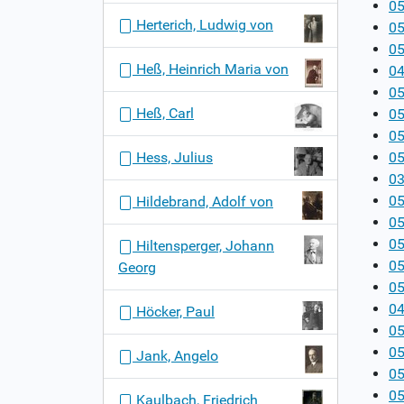
05
Herterich, Ludwig von
05
05
Heß, Heinrich Maria von
04
05
Heß, Carl
05
05
Hess, Julius
05
03
05
Hildebrand, Adolf von
05
05
Hiltensperger, Johann
05
Georg
05
04
Höcker, Paul
05
05
Jank, Angelo
05
05
Kaulbach, Friedrich