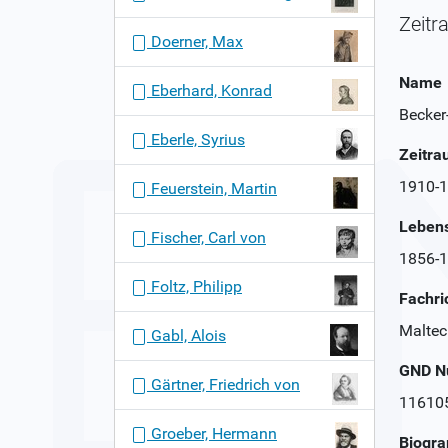
Zeitr
Doerner, Max
Name
Eberhard, Konrad
Becker
Eberle, Syrius
Zeitr
1910-
Feuerstein, Martin
Leben
Fischer, Carl von
1856-
Foltz, Philipp
Fachri
Maltec
Gabl, Alois
GND 
Gärtner, Friedrich von
11610
Groeber, Hermann
Biogra