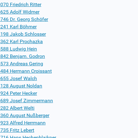
070 Friedrich Ritter
625 Adolf Widmer
746 Dr. Georg Schöfer
241 Karl Böhmer
198 Jakob Schlosser
362 Karl Prochazka
588 Ludwig Hein
842 Benjam. Godron
573 Andreas Gering
484 Hermann Croissant
655 Josef Walch
128 August Noldan
924 Peter Hecker
5689 Josef Zimmermann
282 Albert Welti
360 August Nußberger
923 Alfred Herrmann
735 Fritz Lebert
716 Hans Hechenblaikner