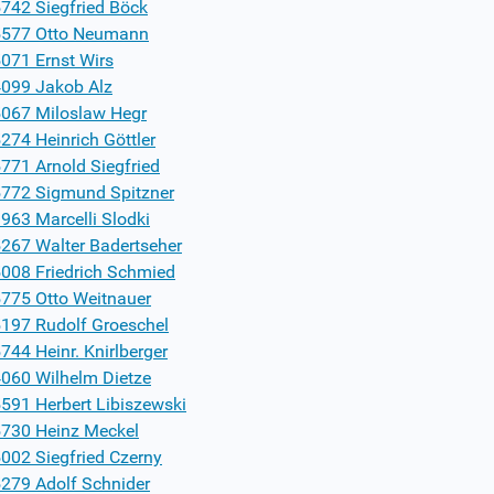
742 Siegfried Böck
577 Otto Neumann
071 Ernst Wirs
099 Jakob Alz
067 Miloslaw Hegr
274 Heinrich Göttler
771 Arnold Siegfried
772 Sigmund Spitzner
963 Marcelli Slodki
267 Walter Badertseher
008 Friedrich Schmied
775 Otto Weitnauer
197 Rudolf Groeschel
744 Heinr. Knirlberger
060 Wilhelm Dietze
591 Herbert Libiszewski
730 Heinz Meckel
002 Siegfried Czerny
279 Adolf Schnider