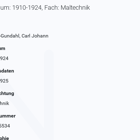
aum: 1910-1924, Fach: Maltechnik
-Gundahl, Carl Johann
aum
1924
sdaten
1925
chtung
hnik
Nummer
5534
phie