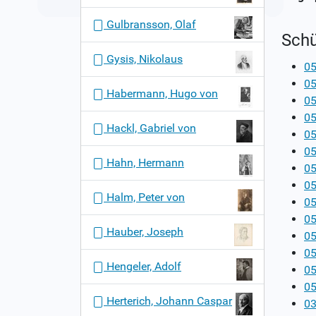
Gulbransson, Olaf
Schü
Gysis, Nikolaus
05
05
Habermann, Hugo von
05
05
Hackl, Gabriel von
05
05
Hahn, Hermann
05
05
Halm, Peter von
05
05
Hauber, Joseph
05
05
Hengeler, Adolf
05
05
Herterich, Johann Caspar
03