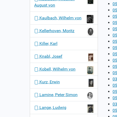
05
August von
05
05
Kaulbach, Wilhelm von
05
05
Kellerhoven, Moritz
05
05
Killer, Karl
05
05
Knabl, Josef
05
05
Kobell, Wilhelm von
05
03
Kurz, Erwin
0
05
Lamine, Peter Simon
05
03
Lange, Ludwig
05
05