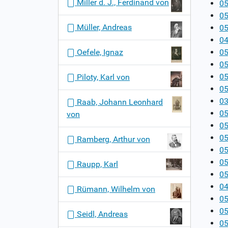
Miller d. J., Ferdinand von
05
05
Müller, Andreas
05
04
Oefele, Ignaz
05
05
05
Piloty, Karl von
05
03
Raab, Johann Leonhard
05
von
05
05
Ramberg, Arthur von
05
05
Raupp, Karl
05
04
Rümann, Wilhelm von
05
0
Seidl, Andreas
05