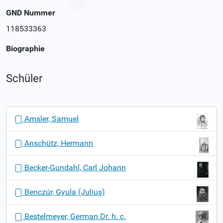
GND Nummer
118533363
Biographie
Schüler
N
Amsler, Samuel
a
v
Anschütz, Hermann
i
g
Becker-Gundahl, Carl Johann
a
t
Benczúr, Gyula (Julius)
i
o
Bestelmeyer, German Dr. h. c.
n