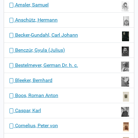
N
Amsler, Samuel
a
v
Anschütz, Hermann
i
g
Becker-Gundahl, Carl Johann
a
t
Benczúr, Gyula (Julius)
i
o
Bestelmeyer, German Dr. h. c.
n
Bleeker, Bernhard
Boos, Roman Anton
Caspar, Karl
Cornelius, Peter von