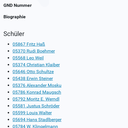
GND Nummer
Biographie
Schüler
05867 Fritz Haß
05370 Rudi Boehmer
05568 Leo Weil
05374 Christian Klaiber
05646 Otto Schultze
05438 Erwin Steiner
05376 Alexander Mosku
05786 Konrad Maugsch
05792 Moritz E. Werndl
05581 Justus Schröder
05599 Louis Walter
05694 Hans Stadlberger
05784 W. Klingelmann