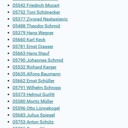
05542 Friedrich Mozart
05752 Toni Schönecker
05377 Zivorad Nastasijevic
05488 Theodor Schmid
05379 Hans Wegner
05660 Karl Keck
05781 Ernst Crasser
05663 Hans Stauf
05790 Johannes Schmid
05532 Richard Karger
05635 Alfons Baumann
05662 Ernst Schüller
05791 Wilhelm Schropp
05373 Helmut Gurlitt
05580 Moritz Müller
05596 Otto Lünnekogel
05683 Julius Spiegel
05753 Anton Schütz