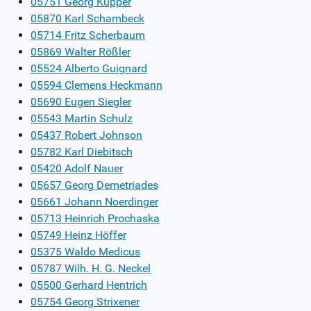
05751 Georg Küpper
05870 Karl Schambeck
05714 Fritz Scherbaum
05869 Walter Rößler
05524 Alberto Guignard
05594 Clemens Heckmann
05690 Eugen Siegler
05543 Martin Schulz
05437 Robert Johnson
05782 Karl Diebitsch
05420 Adolf Nauer
05657 Georg Demetriades
05661 Johann Noerdinger
05713 Heinrich Prochaska
05749 Heinz Höffer
05375 Waldo Medicus
05787 Wilh. H. G. Neckel
05500 Gerhard Hentrich
05754 Georg Strixener