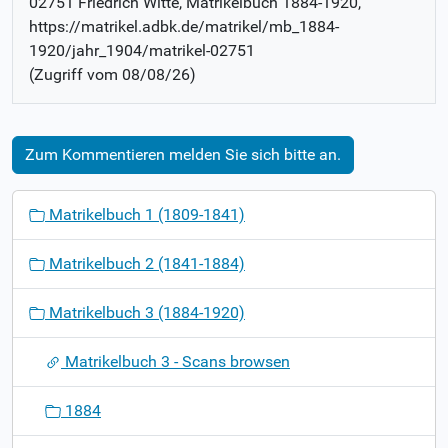
02751 Friedrich Witte
, Matrikelbuch
1884-1920
,
https://matrikel.adbk.de/matrikel/mb_1884-
1920/jahr_1904/matrikel-02751
(Zugriff vom
08/08/26
)
Zum Kommentieren melden Sie sich bitte an.
N
Matrikelbuch 1 (1809-1841)
a
v
Matrikelbuch 2 (1841-1884)
i
g
Matrikelbuch 3 (1884-1920)
a
t
Matrikelbuch 3 - Scans browsen
i
o
1884
n