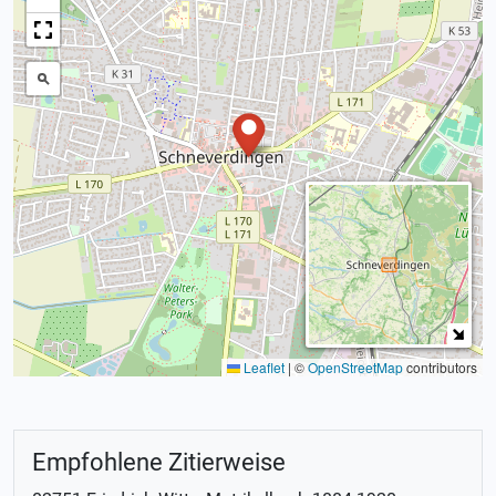
Leaflet
|
©
OpenStreetMap
contributors
Empfohlene Zitierweise