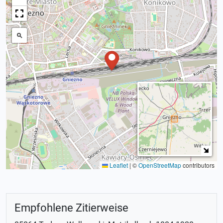
Leaflet
|
©
OpenStreetMap
contributors
Empfohlene Zitierweise