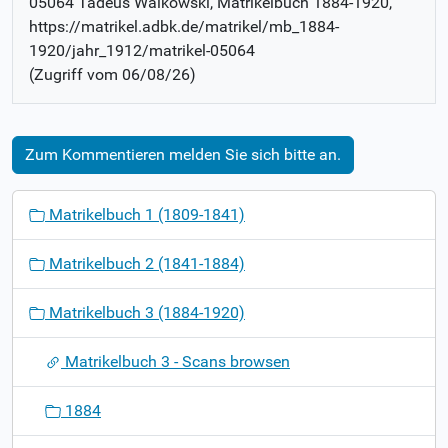
05064 Tadeus Walkowski
, Matrikelbuch
1884-1920
,
https://matrikel.adbk.de/matrikel/mb_1884-
1920/jahr_1912/matrikel-05064
(Zugriff vom
06/08/26
)
Zum Kommentieren melden Sie sich bitte an.
N
Matrikelbuch 1 (1809-1841)
a
v
Matrikelbuch 2 (1841-1884)
i
g
Matrikelbuch 3 (1884-1920)
a
t
Matrikelbuch 3 - Scans browsen
i
o
1884
n