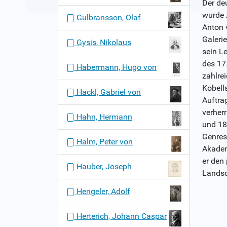
Der de
wurde 
Gulbransson, Olaf
Anton 
Galeri
Gysis, Nikolaus
sein L
des 17
Habermann, Hugo von
zahlre
Kobell
Hackl, Gabriel von
Auftra
verherr
Hahn, Hermann
und 18
Genres
Halm, Peter von
Akadem
er den 
Hauber, Joseph
Landsc
Hengeler, Adolf
Herterich, Johann Caspar