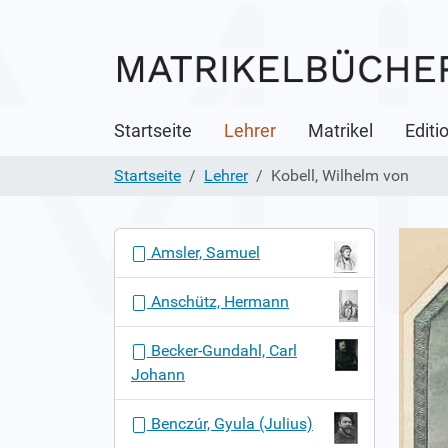
Startseite
Lehrer
Matrikel
Editi
Startseite
Lehrer
Kobell, Wilhelm von
N
Amsler, Samuel
a
v
Anschütz, Hermann
i
g
Becker-Gundahl, Carl
a
Johann
t
i
Benczúr, Gyula (Julius)
o