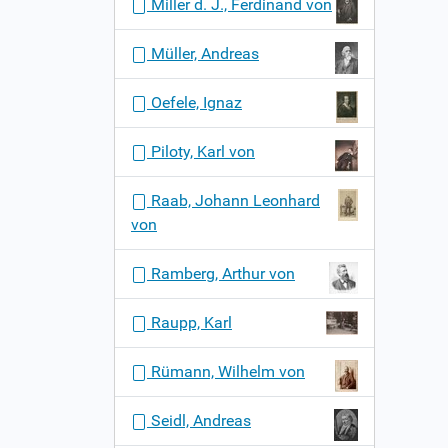
Miller d. J., Ferdinand von
Müller, Andreas
Oefele, Ignaz
Piloty, Karl von
Raab, Johann Leonhard
von
Ramberg, Arthur von
Raupp, Karl
Rümann, Wilhelm von
Seidl, Andreas