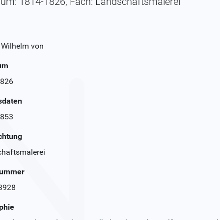
aum: 1814-1826, Fach: Landschaftsmalerei
, Wilhelm von
aum
1826
sdaten
1853
chtung
haftsmalerei
Nummer
3928
phie