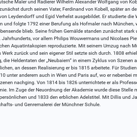
utsche Maler und Radierer Wilhelm Alexander Wolfgang von Ko
zunächst durch seinen Vater, Ferdinand von Kobell, später an
von Leydendorff und Egid Verhelst ausgebildet. Er studierte di
en und folgte 1792 einer Berufung als Hofmaler nach München, 
ebensende blieb. Seine frühen Gemälde standen zunächst stark u
. Jahrhunderts, vor allem Philips Wouwermans und Nicolaes Pie
ichen Aquatintakopien reproduzierte. Mit seinem Umzug nach Mün
s Werk zurück und sein eigener Stil setzte sich durch. 1808 erh
g, die Heldentaten der „Neubaiern“ in einem Zyklus von Szenen
lichen, an dessen Realisierung er bis 1815 arbeitete. Für Studie
10 unter anderem auch in Wien und Paris auf, wo er nebenbei me
zenen nachging. Von 1814 bis 1826 unterrichtete er als Profes
ie. Im Zuge der Neuordnung der Akademie wurde diese Stelle mit
persönlichen und 1833 den erblichen Adelstitel. Mit Dillis und Ja
hafts- und Genremalerei der Münchner Schule.