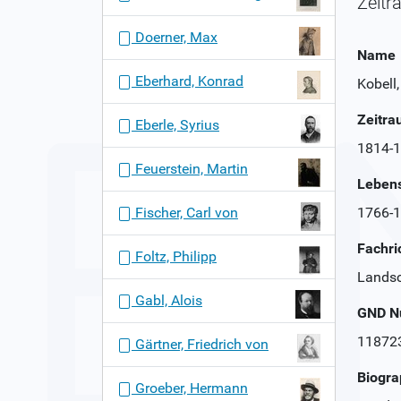
Zeitr
Doerner, Max
Name
Eberhard, Konrad
Kobell
Zeitr
Eberle, Syrius
1814-
Feuerstein, Martin
Leben
Fischer, Carl von
1766-
Fachri
Foltz, Philipp
Landsc
Gabl, Alois
GND 
11872
Gärtner, Friedrich von
Biogra
Groeber, Hermann