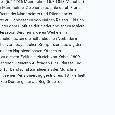
bell (6.4.1766 Mannheim - 15.7.1853 München)
 der Mannheimer Zeichenakademie durch Franz
e Werke der Mannheimer und Düsseldorfer
wo er – abgesehen von einigen Reisen – bis an
nter dem Einfluss der niederländischen Malerei
terszoon Berchems, deren Werke er in
chen traten die holländischen Vorbilder in
ielt er vom bayerischen Kronprinzen Ludwig den
 aus den Napoleonischen Kriegen zu
n zu diesem Zyklus hielt sich von Kobell 1809
hreren kleineren Aufträgen für Bildnisse und
sor für Landschaftsmalerei an der Münchner
 seiner Pensionierung gestrichen. 1817 erhielt
kob Dorner gilt er als Begründer der