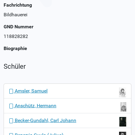
Fachrichtung
Bildhauerei
GND Nummer
118828282
Biographie
Schüler
N
Amsler, Samuel
a
v
Anschütz, Hermann
i
g
Becker-Gundahl, Carl Johann
a
t