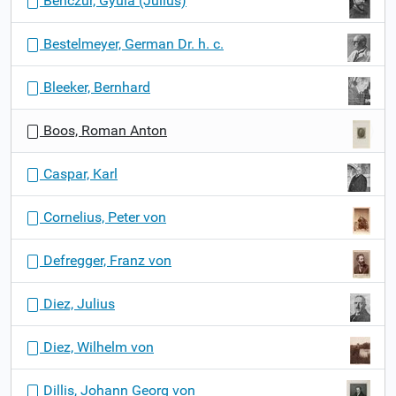
Benczúr, Gyula (Julius)
i
o
Bestelmeyer, German Dr. h. c.
n
Bleeker, Bernhard
Boos, Roman Anton
Caspar, Karl
Cornelius, Peter von
Defregger, Franz von
Diez, Julius
Diez, Wilhelm von
Dillis, Johann Georg von