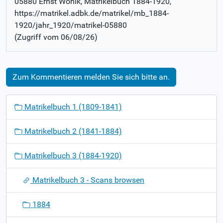
05880 Ernst Wöhlk
, Matrikelbuch
1884-1920
,
https://matrikel.adbk.de/matrikel/mb_1884-
1920/jahr_1920/matrikel-05880
(Zugriff vom
06/08/26
)
Zum Kommentieren melden Sie sich bitte an.
N
Matrikelbuch 1 (1809-1841)
a
v
Matrikelbuch 2 (1841-1884)
i
g
Matrikelbuch 3 (1884-1920)
a
t
Matrikelbuch 3 - Scans browsen
i
o
1884
n