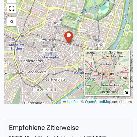
Leaflet
|
©
OpenStreetMap
contributors
Empfohlene Zitierweise