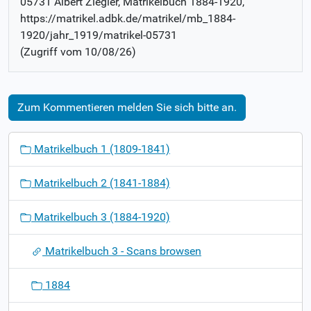
05731 Albert Ziegler
, Matrikelbuch
1884-1920
,
https://matrikel.adbk.de/matrikel/mb_1884-
1920/jahr_1919/matrikel-05731
(Zugriff vom
10/08/26
)
Zum Kommentieren melden Sie sich bitte an.
N
Matrikelbuch 1 (1809-1841)
a
v
Matrikelbuch 2 (1841-1884)
i
g
Matrikelbuch 3 (1884-1920)
a
t
Matrikelbuch 3 - Scans browsen
i
o
1884
n