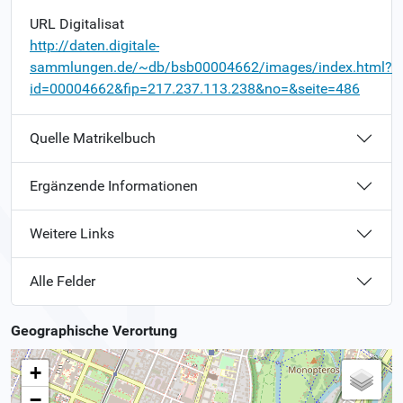
URL Digitalisat
http://daten.digitale-
sammlungen.de/~db/bsb00004662/images/index.html?
id=00004662&fip=217.237.113.238&no=&seite=486
Quelle Matrikelbuch
Ergänzende Informationen
Weitere Links
Alle Felder
Geographische Verortung
+
−