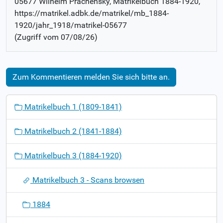
05677 Wilhelm Prachensky
, Matrikelbuch
1884-1920
,
https://matrikel.adbk.de/matrikel/mb_1884-
1920/jahr_1918/matrikel-05677
(Zugriff vom
07/08/26
)
Zum Kommentieren melden Sie sich bitte an.
N
Matrikelbuch 1 (1809-1841)
a
v
Matrikelbuch 2 (1841-1884)
i
g
Matrikelbuch 3 (1884-1920)
a
t
Matrikelbuch 3 - Scans browsen
i
o
1884
n