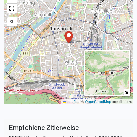
Leaflet
|
©
OpenStreetMap
contributors
Empfohlene Zitierweise