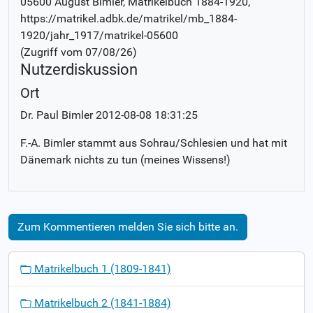
05600 August Bimler
, Matrikelbuch
1884-1920
,
https://matrikel.adbk.de/matrikel/mb_1884-
1920/jahr_1917/matrikel-05600
(Zugriff vom
07/08/26
)
Nutzerdiskussion
Ort
Dr. Paul Bimler
2012-08-08 18:31:25
F.-A. Bimler stammt aus Sohrau/Schlesien und hat mit
Dänemark nichts zu tun (meines Wissens!)
Zum Kommentieren melden Sie sich bitte an.
N
Matrikelbuch 1 (1809-1841)
a
v
Matrikelbuch 2 (1841-1884)
i