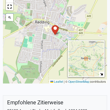
Leaflet
|
©
OpenStreetMap
contributors
Empfohlene Zitierweise