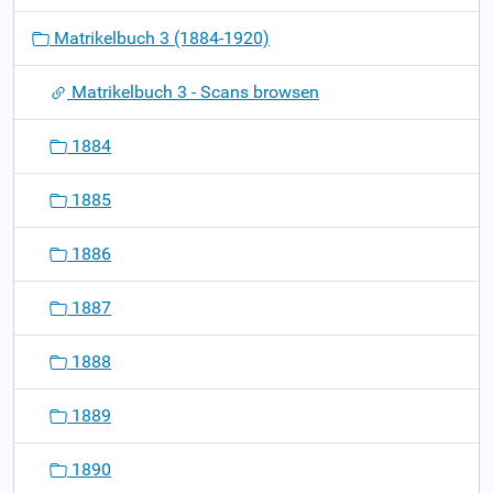
g
Matrikelbuch 3 (1884-1920)
a
t
Matrikelbuch 3 - Scans browsen
i
o
1884
n
1885
1886
1887
1888
1889
1890