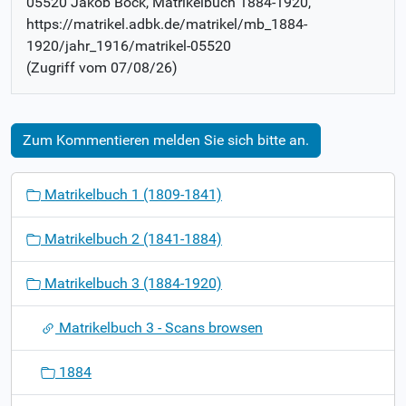
05520 Jakob Bock
, Matrikelbuch
1884-1920
,
https://matrikel.adbk.de/matrikel/mb_1884-
1920/jahr_1916/matrikel-05520
(Zugriff vom
07/08/26
)
Zum Kommentieren melden Sie sich bitte an.
N
Matrikelbuch 1 (1809-1841)
a
v
Matrikelbuch 2 (1841-1884)
i
g
Matrikelbuch 3 (1884-1920)
a
t
Matrikelbuch 3 - Scans browsen
i
o
1884
n