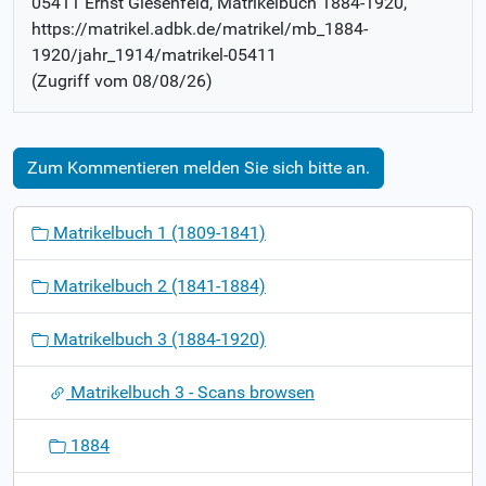
05411 Ernst Giesenfeld
, Matrikelbuch
1884-1920
,
https://matrikel.adbk.de/matrikel/mb_1884-
1920/jahr_1914/matrikel-05411
(Zugriff vom
08/08/26
)
Zum Kommentieren melden Sie sich bitte an.
N
Matrikelbuch 1 (1809-1841)
a
v
Matrikelbuch 2 (1841-1884)
i
g
Matrikelbuch 3 (1884-1920)
a
t
Matrikelbuch 3 - Scans browsen
i
o
1884
n