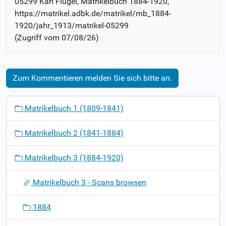
05299 Karl Flügel
, Matrikelbuch
1884-1920
,
https://matrikel.adbk.de/matrikel/mb_1884-
1920/jahr_1913/matrikel-05299
(Zugriff vom
07/08/26
)
Zum Kommentieren melden Sie sich bitte an.
N
Matrikelbuch 1 (1809-1841)
a
v
Matrikelbuch 2 (1841-1884)
i
g
Matrikelbuch 3 (1884-1920)
a
t
Matrikelbuch 3 - Scans browsen
i
o
1884
n