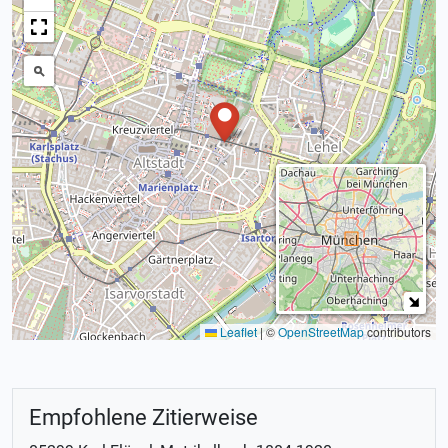
Leaflet
|
©
OpenStreetMap
contributors
Empfohlene Zitierweise