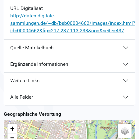
URL Digitalisat
http://daten.digitale-
sammlungen.de/~db/bsb00004662/images/index.html?
id=00004662&fip=217.237.113.238&no=&seite=437
Quelle Matrikelbuch
Ergänzende Informationen
Weitere Links
Alle Felder
Geographische Verortung
+
−