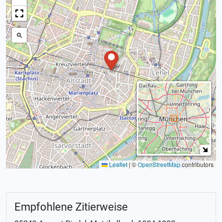
Leaflet
|
©
OpenStreetMap
contributors
Empfohlene Zitierweise