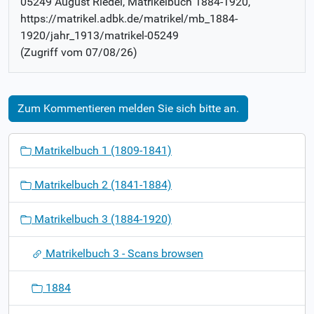
05249 August Riedel
, Matrikelbuch
1884-1920
,
https://matrikel.adbk.de/matrikel/mb_1884-
1920/jahr_1913/matrikel-05249
(Zugriff vom
07/08/26
)
Zum Kommentieren melden Sie sich bitte an.
N
Matrikelbuch 1 (1809-1841)
a
v
Matrikelbuch 2 (1841-1884)
i
g
Matrikelbuch 3 (1884-1920)
a
t
Matrikelbuch 3 - Scans browsen
i
o
1884
n