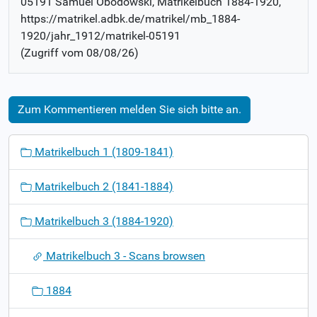
05191 Samuel Obodowski
, Matrikelbuch
1884-1920
,
https://matrikel.adbk.de/matrikel/mb_1884-
1920/jahr_1912/matrikel-05191
(Zugriff vom
08/08/26
)
Zum Kommentieren melden Sie sich bitte an.
N
Matrikelbuch 1 (1809-1841)
a
v
Matrikelbuch 2 (1841-1884)
i
g
Matrikelbuch 3 (1884-1920)
a
t
Matrikelbuch 3 - Scans browsen
i
o
1884
n