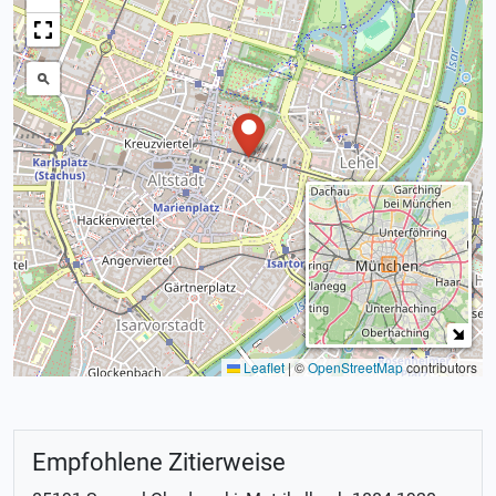
Leaflet
|
©
OpenStreetMap
contributors
Empfohlene Zitierweise