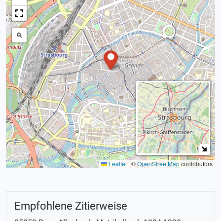
Leaflet
|
©
OpenStreetMap
contributors
Empfohlene Zitierweise