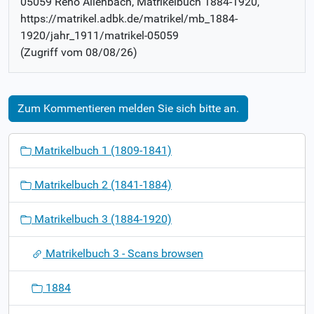
05059 Reno Allenbach
, Matrikelbuch
1884-1920
,
https://matrikel.adbk.de/matrikel/mb_1884-
1920/jahr_1911/matrikel-05059
(Zugriff vom
08/08/26
)
Zum Kommentieren melden Sie sich bitte an.
N
Matrikelbuch 1 (1809-1841)
a
v
Matrikelbuch 2 (1841-1884)
i
g
Matrikelbuch 3 (1884-1920)
a
t
Matrikelbuch 3 - Scans browsen
i
o
1884
n