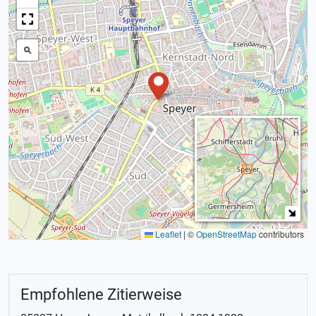
Leaflet
|
©
OpenStreetMap
contributors
Empfohlene Zitierweise