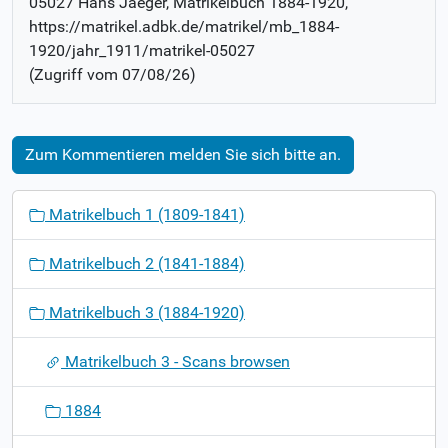
05027 Hans Jaeger
, Matrikelbuch
1884-1920
,
https://matrikel.adbk.de/matrikel/mb_1884-
1920/jahr_1911/matrikel-05027
(Zugriff vom
07/08/26
)
Zum Kommentieren melden Sie sich bitte an.
N
Matrikelbuch 1 (1809-1841)
a
v
Matrikelbuch 2 (1841-1884)
i
g
Matrikelbuch 3 (1884-1920)
a
t
Matrikelbuch 3 - Scans browsen
i
o
1884
n