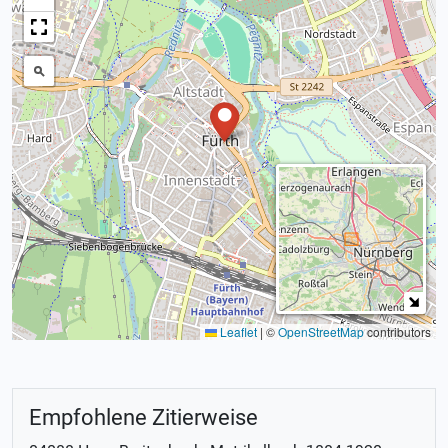
Leaflet
|
©
OpenStreetMap
contributors
Empfohlene Zitierweise