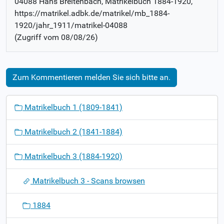
04088 Hans Breitenbach
, Matrikelbuch
1884-1920
,
https://matrikel.adbk.de/matrikel/mb_1884-
1920/jahr_1911/matrikel-04088
(Zugriff vom
08/08/26
)
Zum Kommentieren melden Sie sich bitte an.
N
Matrikelbuch 1 (1809-1841)
a
v
Matrikelbuch 2 (1841-1884)
i
g
Matrikelbuch 3 (1884-1920)
a
t
Matrikelbuch 3 - Scans browsen
i
o
1884
n