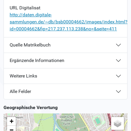
URL Digitalisat
http://daten.digitale-
sammlungen.de/~db/bsb00004662/images/index.html?
id=00004662&fip=217.237.113.238&no=&seite=411
Quelle Matrikelbuch
Ergänzende Informationen
Weitere Links
Alle Felder
Geographische Verortung
+
−