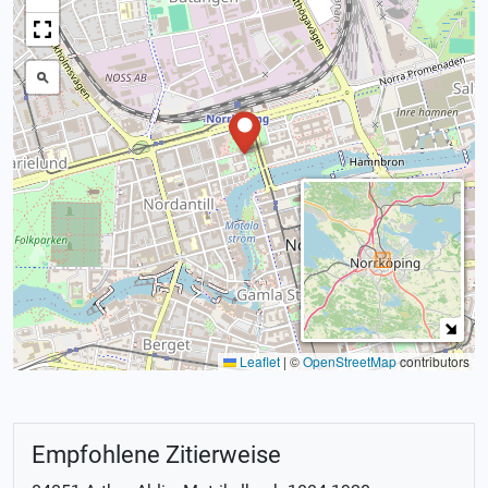
Leaflet
|
©
OpenStreetMap
contributors
Empfohlene Zitierweise