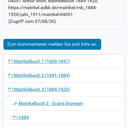
04051 Arthur Ahlin
, Matrikelbuch
1884-1920
,
https://matrikel.adbk.de/matrikel/mb_1884-
1920/jahr_1911/matrikel-04051
(Zugriff vom
07/08/26
)
Zum Kommentieren melden Sie sich bitte an.
N
Matrikelbuch 1 (1809-1841)
a
v
Matrikelbuch 2 (1841-1884)
i
g
Matrikelbuch 3 (1884-1920)
a
t
Matrikelbuch 3 - Scans browsen
i
o
1884
n