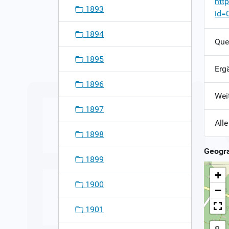
htt
1893
id=
1894
Que
1895
Erg
1896
Wei
1897
Alle
1898
Geogra
1899
+
1900
−
1901