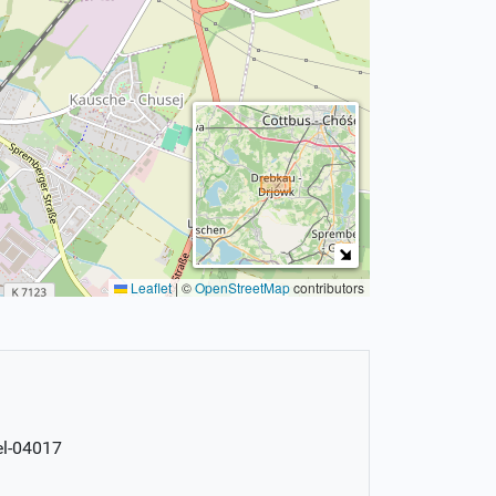
Leaflet
|
©
OpenStreetMap
contributors
el-04017