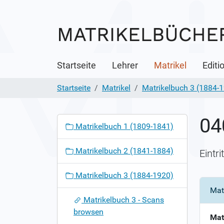
Startseite
Lehrer
Matrikel
Editi
Startseite
Matrikel
Matrikelbuch 3 (1884-
04
N
Matrikelbuch 1 (1809-1841)
a
v
Matrikelbuch 2 (1841-1884)
Eintr
i
g
Matrikelbuch 3 (1884-1920)
a
Mat
t
Matrikelbuch 3 - Scans
i
browsen
o
Mat