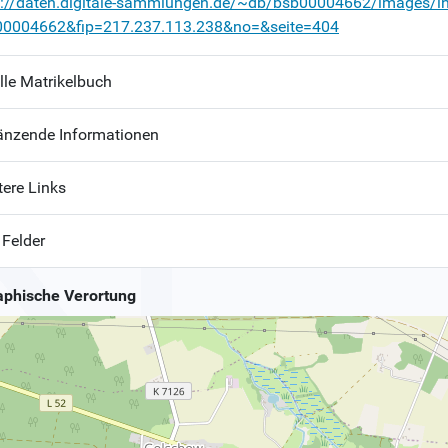
p://daten.digitale-sammlungen.de/~db/bsb00004662/images/i
00004662&fip=217.237.113.238&no=&seite=404
lle Matrikelbuch
änzende Informationen
tere Links
 Felder
phische Verortung