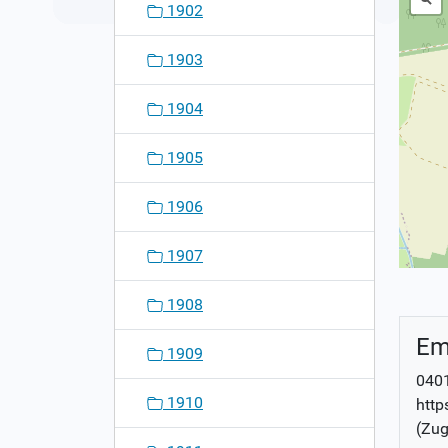
1902
1903
1904
1905
1906
1907
1908
Em
1909
0401
1910
http
(Zug