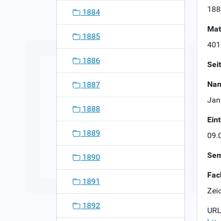
n
188
1884
Mat
1885
401
1886
Sei
Nam
1887
Jani
1888
Ein
1889
09.
Sem
1890
Fac
1891
Zei
1892
URL 