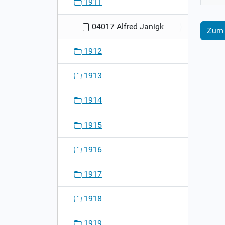
1911
04017 Alfred Janigk
Zum 
1912
1913
1914
1915
1916
1917
1918
1919