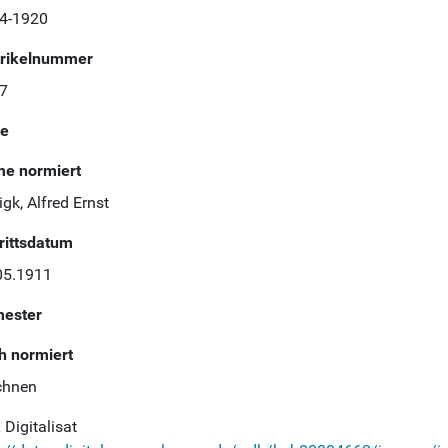
4-1920
rikelnummer
7
te
e normiert
gk, Alfred Ernst
trittsdatum
05.1911
ester
h normiert
chnen
Digitalisat