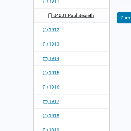
1911
04001 Paul Segieth
Zum 
1912
1913
1914
1915
1916
1917
1918
1919