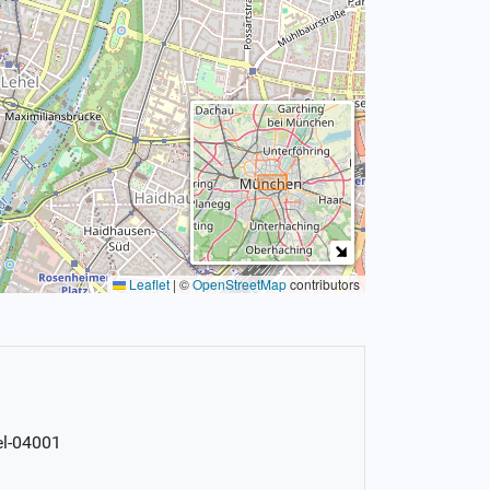
Leaflet
|
©
OpenStreetMap
contributors
el-04001