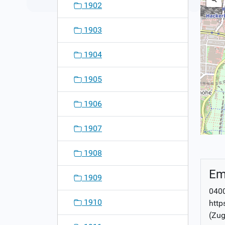
1902
1903
1904
1905
1906
1907
1908
Em
1909
0400
1910
http
(Zug