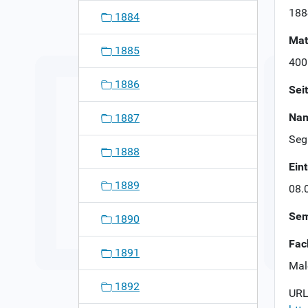
n
188
1884
Mat
1885
400
1886
Sei
Nam
1887
Seg
1888
Ein
1889
08.
Sem
1890
Fac
1891
Mal
1892
URL 