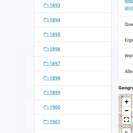
htt
1893
id=
1894
Que
1895
Erg
1896
Wei
1897
Alle
1898
Geogra
1899
+
1900
−
1901