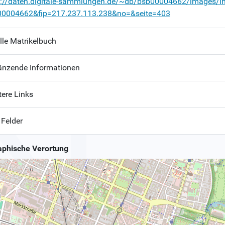
p://daten.digitale-sammlungen.de/~db/bsb00004662/images/i
00004662&fip=217.237.113.238&no=&seite=403
lle Matrikelbuch
änzende Informationen
tere Links
 Felder
phische Verortung