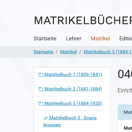
Startseite
Lehrer
Matrikel
Editi
Startseite
Matrikel
Matrikelbuch 3 (1884-
04
N
Matrikelbuch 1 (1809-1841)
a
v
Matrikelbuch 2 (1841-1884)
Eintr
i
g
Matrikelbuch 3 (1884-1920)
a
Mat
t
Matrikelbuch 3 - Scans
i
browsen
o
Mat