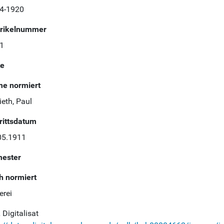
4-1920
rikelnummer
1
te
e normiert
ieth, Paul
trittsdatum
05.1911
ester
h normiert
erei
Digitalisat