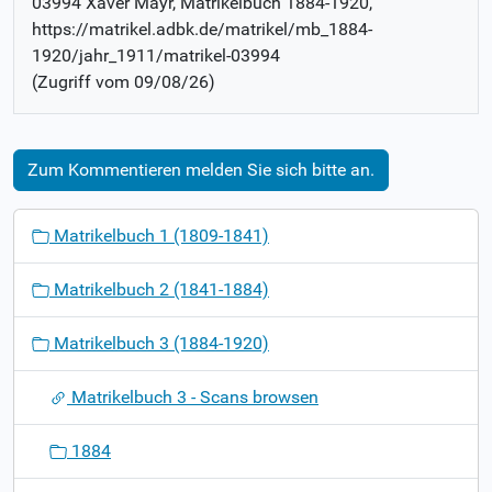
03994 Xaver Mayr
, Matrikelbuch
1884-1920
,
https://matrikel.adbk.de/matrikel/mb_1884-
1920/jahr_1911/matrikel-03994
(Zugriff vom
09/08/26
)
Zum Kommentieren melden Sie sich bitte an.
N
Matrikelbuch 1 (1809-1841)
a
v
Matrikelbuch 2 (1841-1884)
i
g
Matrikelbuch 3 (1884-1920)
a
t
Matrikelbuch 3 - Scans browsen
i
o
1884
n