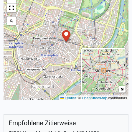
Leaflet
|
©
OpenStreetMap
contributors
Empfohlene Zitierweise