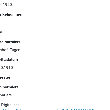
4-1920
rikelnummer
1
te
e normiert
inhof, Eugen
trittsdatum
10.1910
ester
h normiert
dhauerei
Digitalisat