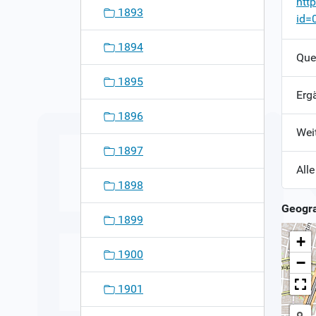
htt
1893
id=
1894
Que
1895
Erg
1896
Wei
1897
Alle
1898
Geogra
1899
+
1900
−
1901