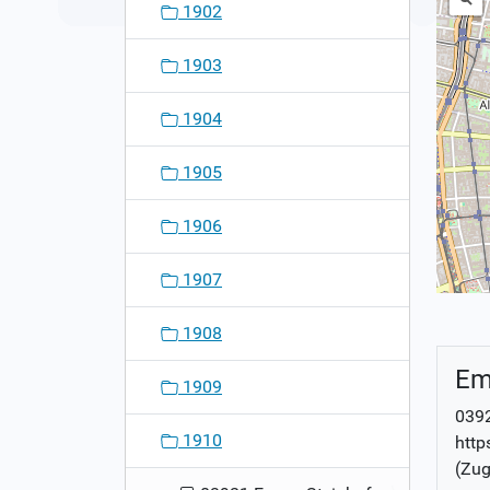
1902
1903
1904
1905
1906
1907
1908
Em
1909
0392
1910
http
(Zug