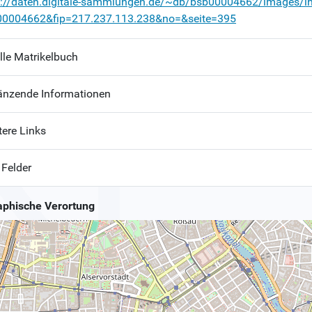
p://daten.digitale-sammlungen.de/~db/bsb00004662/images/i
00004662&fip=217.237.113.238&no=&seite=395
lle Matrikelbuch
änzende Informationen
tere Links
 Felder
phische Verortung