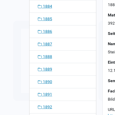
n
188
1884
Mat
1885
392
1886
Sei
Nam
1887
Ste
1888
Ein
1889
12.
Sem
1890
Fac
1891
Bil
1892
URL 