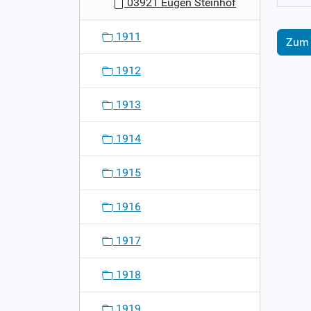
03921 Eugen Steinhof
1911
Zum 
1912
1913
1914
1915
1916
1917
1918
1919