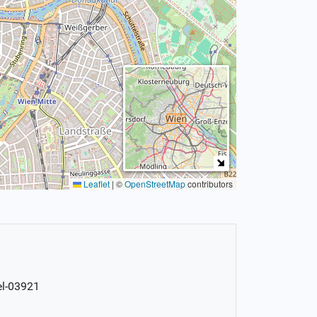
Leaflet
|
©
OpenStreetMap
contributors
el-03921