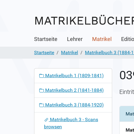
Startseite
Lehrer
Matrikel
Editi
Startseite
Matrikel
Matrikelbuch 3 (1884-
03
N
Matrikelbuch 1 (1809-1841)
a
v
Matrikelbuch 2 (1841-1884)
Eintr
i
g
Matrikelbuch 3 (1884-1920)
a
Mat
t
Matrikelbuch 3 - Scans
i
browsen
o
Mat