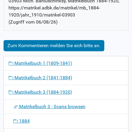
03903 Mich. Bahluschinksy
, Matrikelbuch
1884-1920
,
https://matrikel.adbk.de/matrikel/mb_1884-
1920/jahr_1910/matrikel-03903
(Zugriff vom
06/08/26
)
Zum Kommentieren melden Sie sich bitte an.
N
Matrikelbuch 1 (1809-1841)
a
v
Matrikelbuch 2 (1841-1884)
i
g
Matrikelbuch 3 (1884-1920)
a
t
Matrikelbuch 3 - Scans browsen
i
o
1884
n