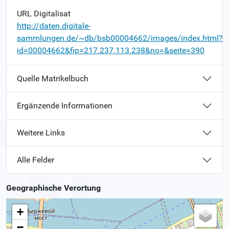
URL Digitalisat
http://daten.digitale-
sammlungen.de/~db/bsb00004662/images/index.html?
id=00004662&fip=217.237.113.238&no=&seite=390
Quelle Matrikelbuch
Ergänzende Informationen
Weitere Links
Alle Felder
Geographische Verortung
+
−