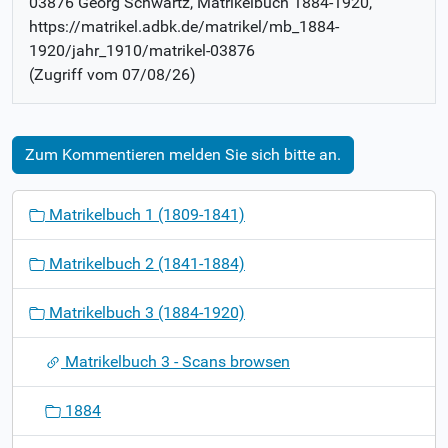
03876 Georg Schwartz
, Matrikelbuch
1884-1920
,
https://matrikel.adbk.de/matrikel/mb_1884-
1920/jahr_1910/matrikel-03876
(Zugriff vom
07/08/26
)
Zum Kommentieren melden Sie sich bitte an.
N
Matrikelbuch 1 (1809-1841)
a
v
Matrikelbuch 2 (1841-1884)
i
g
Matrikelbuch 3 (1884-1920)
a
t
Matrikelbuch 3 - Scans browsen
i
o
1884
n