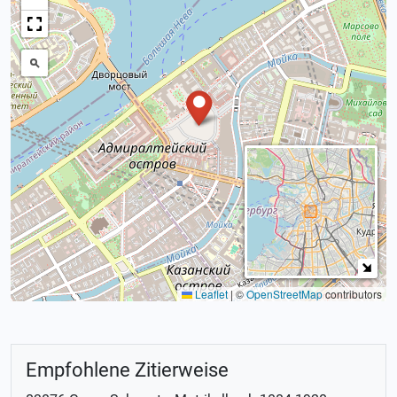
Leaflet
|
©
OpenStreetMap
contributors
Empfohlene Zitierweise