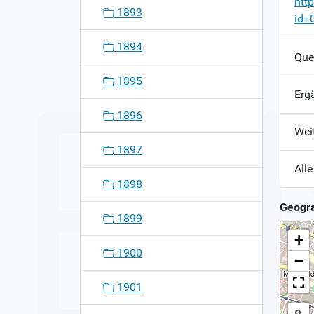
htt
1893
id=
1894
Que
1895
Erg
1896
Wei
1897
Alle
1898
Geogra
1899
+
1900
−
1901