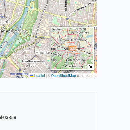
Leaflet
|
©
OpenStreetMap
contributors
el-03858