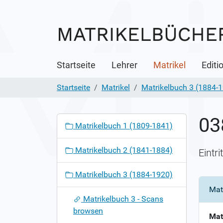
Startseite
Lehrer
Matrikel
Editi
Startseite
Matrikel
Matrikelbuch 3 (1884-
03
N
Matrikelbuch 1 (1809-1841)
a
v
Matrikelbuch 2 (1841-1884)
Eintr
i
g
Matrikelbuch 3 (1884-1920)
a
Mat
t
Matrikelbuch 3 - Scans
i
browsen
o
Mat