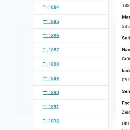
n
188
1884
Mat
1885
385
1886
Sei
Nam
1887
Grü
1888
Ein
1889
06.
Sem
1890
Fac
1891
Zei
1892
URL 