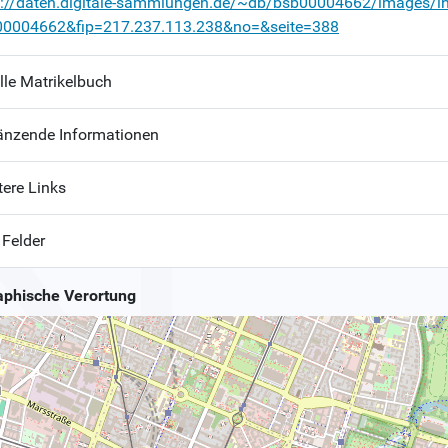
p://daten.digitale-sammlungen.de/~db/bsb00004662/images/i
00004662&fip=217.237.113.238&no=&seite=388
lle Matrikelbuch
änzende Informationen
tere Links
 Felder
phische Verortung