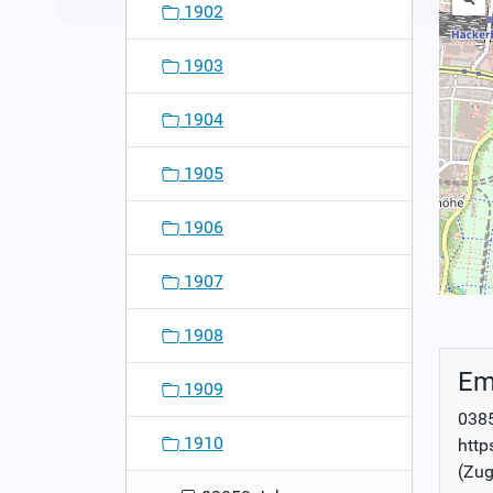
1902
1903
1904
1905
1906
1907
1908
Em
1909
038
1910
http
(Zug