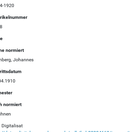
4-1920
rikelnummer
8
te
e normiert
nberg, Johannes
trittsdatum
04.1910
ester
h normiert
chnen
Digitalisat