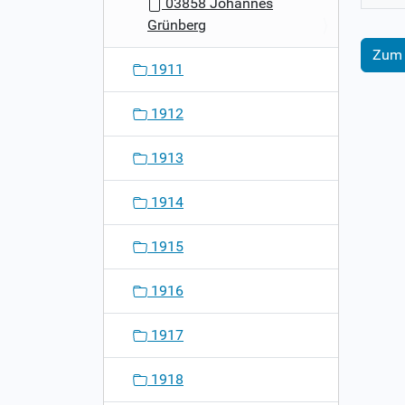
03858 Johannes
Grünberg
Zum 
1911
1912
1913
1914
1915
1916
1917
1918