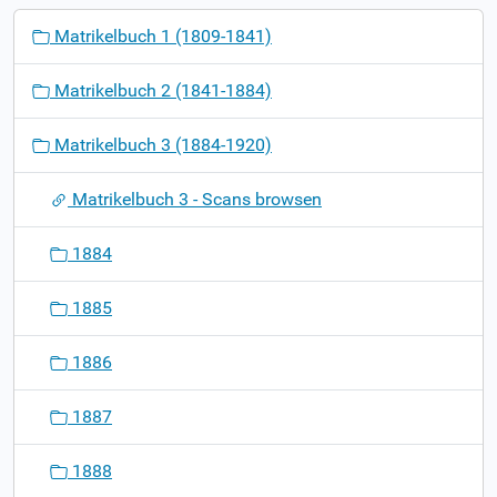
N
Matrikelbuch 1 (1809-1841)
a
v
Matrikelbuch 2 (1841-1884)
i
g
Matrikelbuch 3 (1884-1920)
a
t
Matrikelbuch 3 - Scans browsen
i
o
1884
n
1885
1886
1887
1888