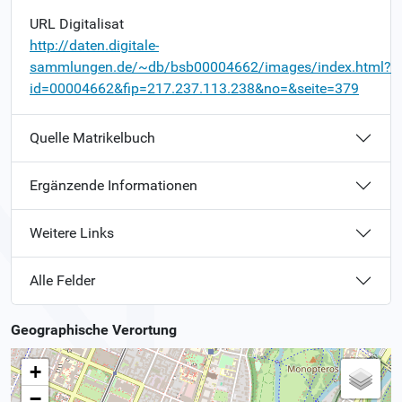
URL Digitalisat
http://daten.digitale-
sammlungen.de/~db/bsb00004662/images/index.html?
id=00004662&fip=217.237.113.238&no=&seite=379
Quelle Matrikelbuch
Ergänzende Informationen
Weitere Links
Alle Felder
Geographische Verortung
+
−