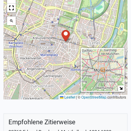
Leaflet
|
©
OpenStreetMap
contributors
Empfohlene Zitierweise