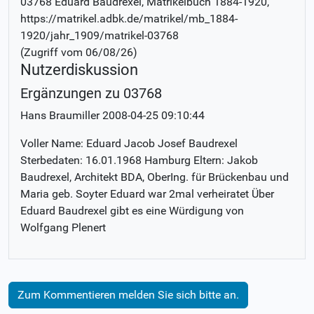
03768 Eduard Baudrexel
, Matrikelbuch
1884-1920
,
https://matrikel.adbk.de/matrikel/mb_1884-
1920/jahr_1909/matrikel-03768
(Zugriff vom
06/08/26
)
Nutzerdiskussion
Ergänzungen zu 03768
Hans Braumiller
2008-04-25 09:10:44
Voller Name: Eduard Jacob Josef Baudrexel
Sterbedaten: 16.01.1968 Hamburg Eltern: Jakob
Baudrexel, Architekt BDA, OberIng. für Brückenbau und
Maria geb. Soyter Eduard war 2mal verheiratet Über
Eduard Baudrexel gibt es eine Würdigung von
Wolfgang Plenert
Zum Kommentieren melden Sie sich bitte an.