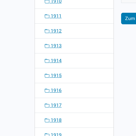
1910
1911
Zum 
1912
1913
1914
1915
1916
1917
1918
1919