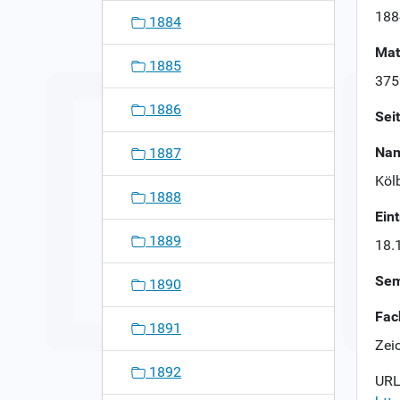
n
188
1884
Mat
1885
375
1886
Sei
Nam
1887
Kölb
1888
Ein
1889
18.
Sem
1890
Fac
1891
Zei
1892
URL 