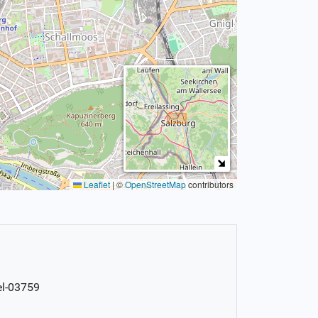
Leaflet
|
©
OpenStreetMap
contributors
el-03759