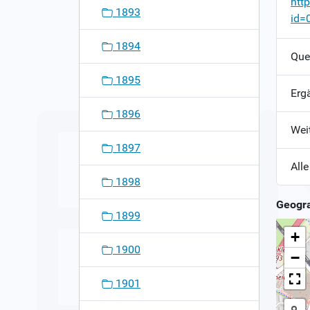
htt
1893
id=
1894
Que
1895
Erg
1896
Wei
1897
Alle
1898
Geogra
1899
+
1900
−
1901