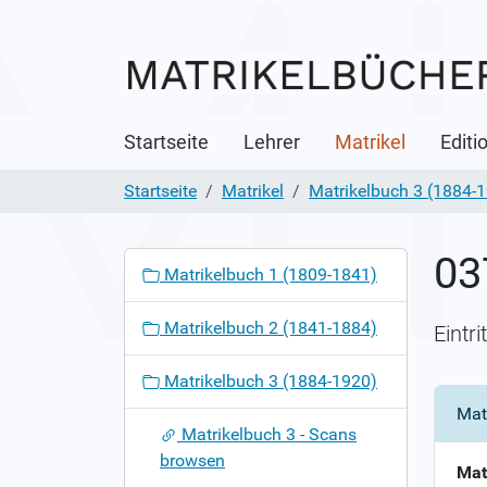
Startseite
Lehrer
Matrikel
Editi
Startseite
Matrikel
Matrikelbuch 3 (1884-
03
N
Matrikelbuch 1 (1809-1841)
a
v
Matrikelbuch 2 (1841-1884)
Eintr
i
g
Matrikelbuch 3 (1884-1920)
a
Mat
t
Matrikelbuch 3 - Scans
i
browsen
o
Mat