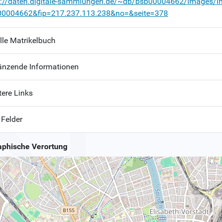
p://daten.digitale-sammlungen.de/~db/bsb00004662/images/i
00004662&fip=217.237.113.238&no=&seite=378
lle Matrikelbuch
änzende Informationen
tere Links
 Felder
phische Verortung