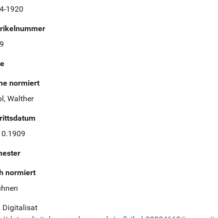
4-1920
rikelnummer
9
te
e normiert
l, Walther
trittsdatum
10.1909
ester
h normiert
chnen
Digitalisat