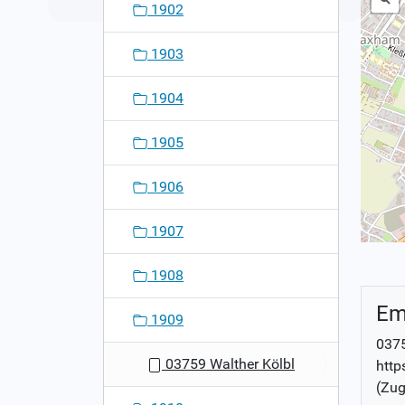
1902
1903
1904
1905
1906
1907
1908
Em
1909
0375
03759 Walther Kölbl
http
(Zug