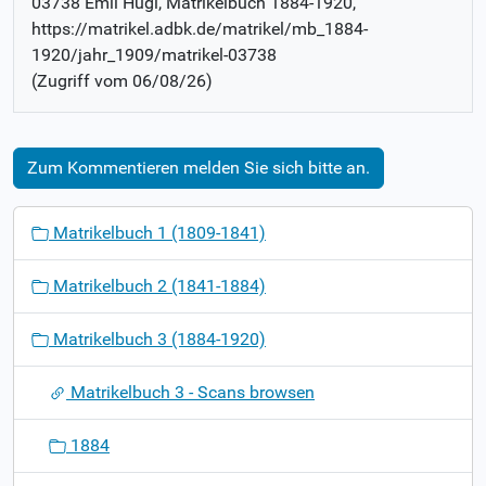
03738 Emil Hügi
, Matrikelbuch
1884-1920
,
https://matrikel.adbk.de/matrikel/mb_1884-
1920/jahr_1909/matrikel-03738
(Zugriff vom
06/08/26
)
Zum Kommentieren melden Sie sich bitte an.
N
Matrikelbuch 1 (1809-1841)
a
v
Matrikelbuch 2 (1841-1884)
i
g
Matrikelbuch 3 (1884-1920)
a
t
Matrikelbuch 3 - Scans browsen
i
o
1884
n