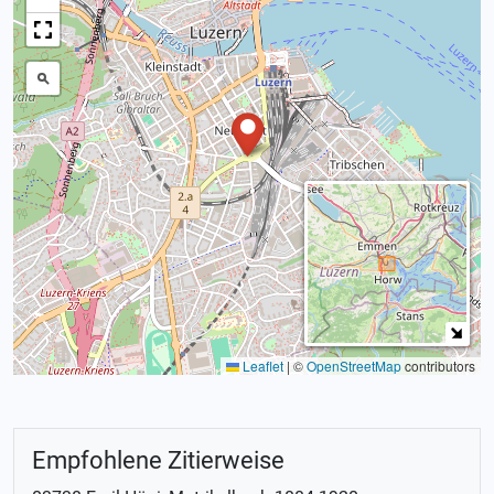
Leaflet
|
©
OpenStreetMap
contributors
Empfohlene Zitierweise