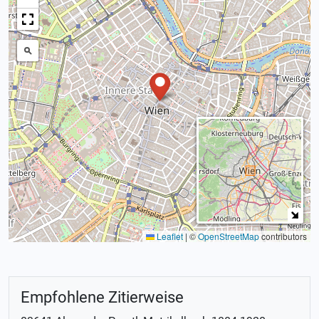
Leaflet
|
©
OpenStreetMap
contributors
Empfohlene Zitierweise