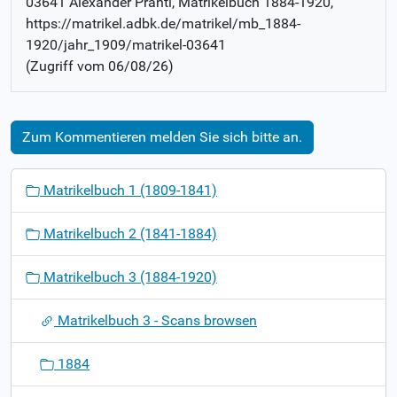
03641 Alexander Prantl
, Matrikelbuch
1884-1920
,
https://matrikel.adbk.de/matrikel/mb_1884-
1920/jahr_1909/matrikel-03641
(Zugriff vom
06/08/26
)
Zum Kommentieren melden Sie sich bitte an.
N
Matrikelbuch 1 (1809-1841)
a
v
Matrikelbuch 2 (1841-1884)
i
g
Matrikelbuch 3 (1884-1920)
a
t
Matrikelbuch 3 - Scans browsen
i
o
1884
n