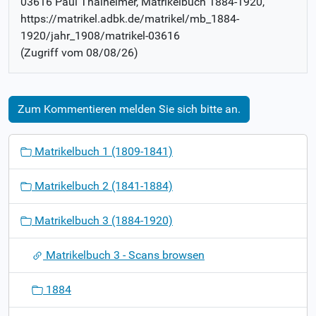
03616 Paul Thalheimer
, Matrikelbuch
1884-1920
,
https://matrikel.adbk.de/matrikel/mb_1884-
1920/jahr_1908/matrikel-03616
(Zugriff vom
08/08/26
)
Zum Kommentieren melden Sie sich bitte an.
N
Matrikelbuch 1 (1809-1841)
a
v
Matrikelbuch 2 (1841-1884)
i
g
Matrikelbuch 3 (1884-1920)
a
t
Matrikelbuch 3 - Scans browsen
i
o
1884
n