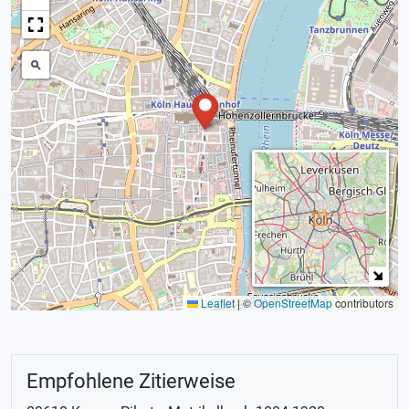
Leaflet
|
©
OpenStreetMap
contributors
Empfohlene Zitierweise