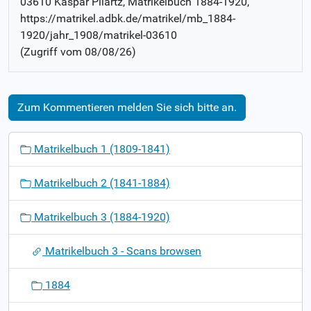
03610 Kaspar Pilartz
, Matrikelbuch
1884-1920
,
https://matrikel.adbk.de/matrikel/mb_1884-
1920/jahr_1908/matrikel-03610
(Zugriff vom
08/08/26
)
Zum Kommentieren melden Sie sich bitte an.
N
Matrikelbuch 1 (1809-1841)
a
v
Matrikelbuch 2 (1841-1884)
i
g
Matrikelbuch 3 (1884-1920)
a
t
Matrikelbuch 3 - Scans browsen
i
o
1884
n