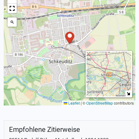
Leaflet
|
©
OpenStreetMap
contributors
Empfohlene Zitierweise