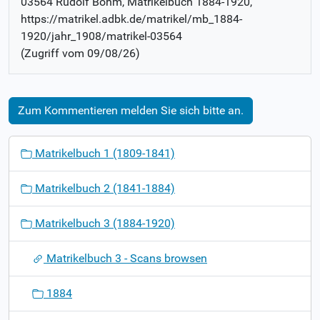
03564 Rudolf Böhm
, Matrikelbuch
1884-1920
,
https://matrikel.adbk.de/matrikel/mb_1884-
1920/jahr_1908/matrikel-03564
(Zugriff vom
09/08/26
)
Zum Kommentieren melden Sie sich bitte an.
N
Matrikelbuch 1 (1809-1841)
a
v
Matrikelbuch 2 (1841-1884)
i
g
Matrikelbuch 3 (1884-1920)
a
t
Matrikelbuch 3 - Scans browsen
i
o
1884
n