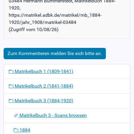
03484 Hermann Bummerstedt
, Matrikelbuch
1884-
1920
,
https://matrikel.adbk.de/matrikel/mb_1884-
1920/jahr_1908/matrikel-03484
(Zugriff vom
10/08/26
)
Zum Kommentieren melden Sie sich bitte an.
N
Matrikelbuch 1 (1809-1841)
a
v
Matrikelbuch 2 (1841-1884)
i
g
Matrikelbuch 3 (1884-1920)
a
t
Matrikelbuch 3 - Scans browsen
i
o
1884
n