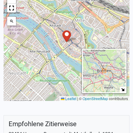
Leaflet
|
©
OpenStreetMap
contributors
Empfohlene Zitierweise