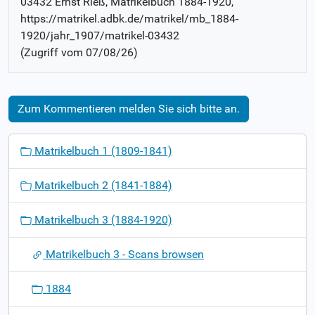
03432 Ernst Rieß
, Matrikelbuch
1884-1920
,
https://matrikel.adbk.de/matrikel/mb_1884-
1920/jahr_1907/matrikel-03432
(Zugriff vom
07/08/26
)
Zum Kommentieren melden Sie sich bitte an.
N
Matrikelbuch 1 (1809-1841)
a
v
Matrikelbuch 2 (1841-1884)
i
g
Matrikelbuch 3 (1884-1920)
a
t
Matrikelbuch 3 - Scans browsen
i
o
1884
n