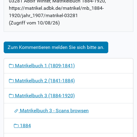
03281 Adolf Winter
, Matrikelbuch
1884-1920
,
https://matrikel.adbk.de/matrikel/mb_1884-
1920/jahr_1907/matrikel-03281
(Zugriff vom
10/08/26
)
Zum Kommentieren melden Sie sich bitte an.
N
Matrikelbuch 1 (1809-1841)
a
v
Matrikelbuch 2 (1841-1884)
i
g
Matrikelbuch 3 (1884-1920)
a
t
Matrikelbuch 3 - Scans browsen
i
o
1884
n