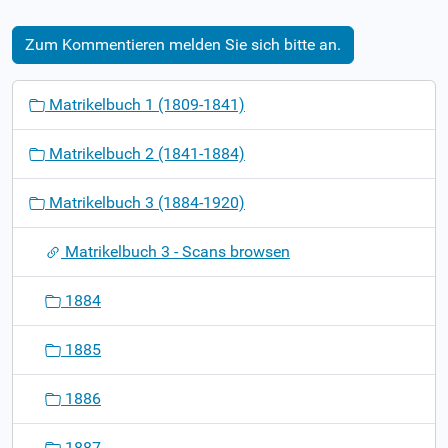
Zum Kommentieren melden Sie sich bitte an.
N
Matrikelbuch 1 (1809-1841)
a
v
Matrikelbuch 2 (1841-1884)
i
g
Matrikelbuch 3 (1884-1920)
a
t
Matrikelbuch 3 - Scans browsen
i
o
1884
n
1885
1886
1887