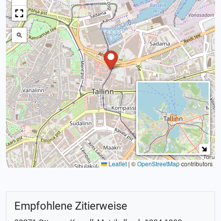
Leaflet
|
©
OpenStreetMap
contributors
Empfohlene Zitierweise