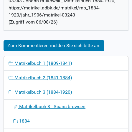
03243 Johann Rutkowski
, Matrikelbuch
1884-1920
,
https://matrikel.adbk.de/matrikel/mb_1884-
1920/jahr_1906/matrikel-03243
(Zugriff vom
06/08/26
)
Zum Kommentieren melden Sie sich bitte an.
N
Matrikelbuch 1 (1809-1841)
a
v
Matrikelbuch 2 (1841-1884)
i
g
Matrikelbuch 3 (1884-1920)
a
t
Matrikelbuch 3 - Scans browsen
i
o
1884
n