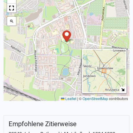
Leaflet
|
©
OpenStreetMap
contributors
Empfohlene Zitierweise