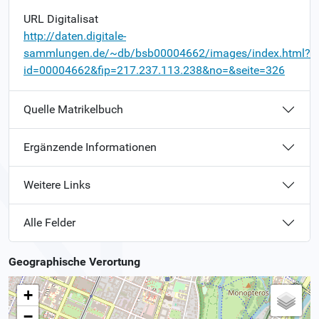
URL Digitalisat
http://daten.digitale-
sammlungen.de/~db/bsb00004662/images/index.html?
id=00004662&fip=217.237.113.238&no=&seite=326
Quelle Matrikelbuch
Ergänzende Informationen
Weitere Links
Alle Felder
Geographische Verortung
+
−