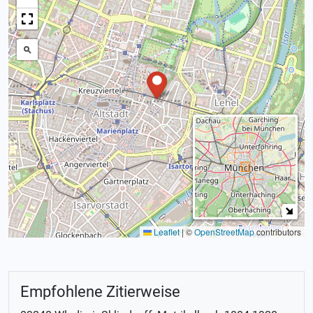
Leaflet
|
©
OpenStreetMap
contributors
Empfohlene Zitierweise