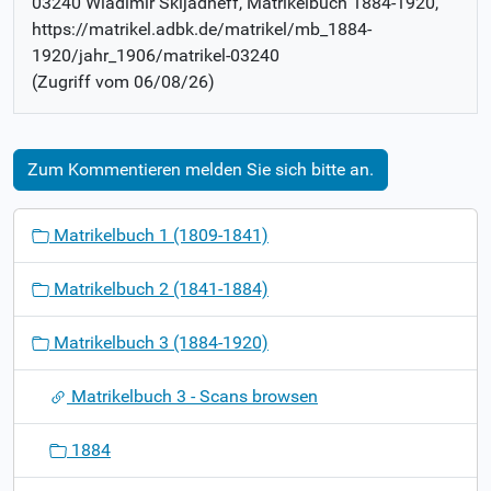
03240 Wladimir Skljadneff
, Matrikelbuch
1884-1920
,
https://matrikel.adbk.de/matrikel/mb_1884-
1920/jahr_1906/matrikel-03240
(Zugriff vom
06/08/26
)
Zum Kommentieren melden Sie sich bitte an.
N
Matrikelbuch 1 (1809-1841)
a
v
Matrikelbuch 2 (1841-1884)
i
g
Matrikelbuch 3 (1884-1920)
a
t
Matrikelbuch 3 - Scans browsen
i
o
1884
n