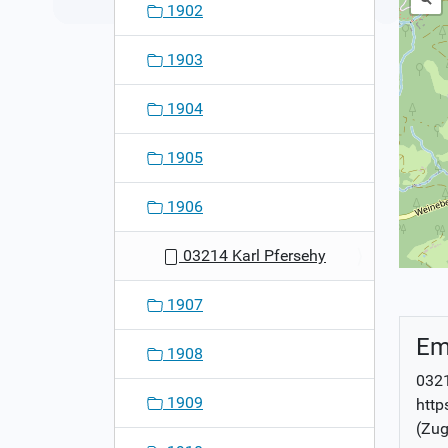
1902
1903
1904
1905
1906
03214 Karl Pfersehy
1907
Em
1908
0321
1909
http
(Zug