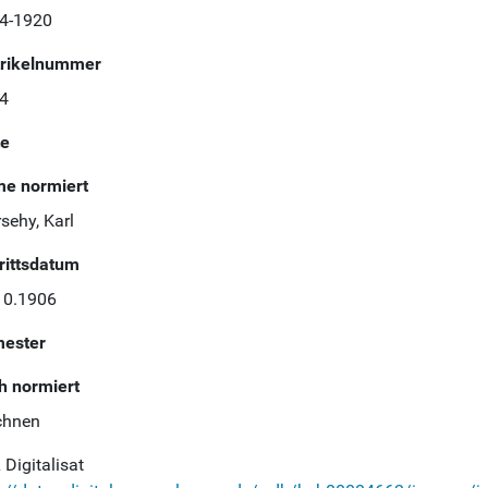
4-1920
rikelnummer
4
te
e normiert
sehy, Karl
trittsdatum
10.1906
ester
h normiert
chnen
Digitalisat