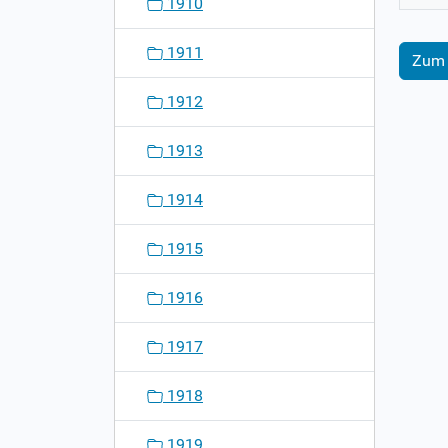
1910
1911
Zum 
1912
1913
1914
1915
1916
1917
1918
1919