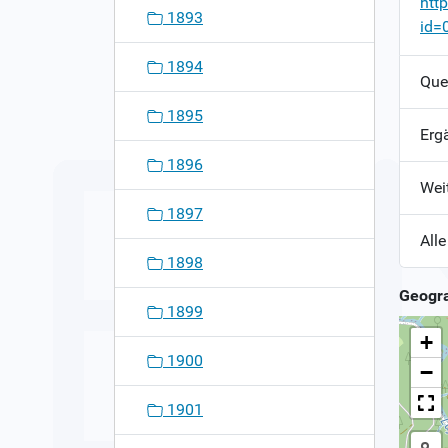
htt
1893
id=
1894
Que
1895
Erg
1896
Wei
1897
Alle
1898
Geogra
1899
+
1900
−
1901