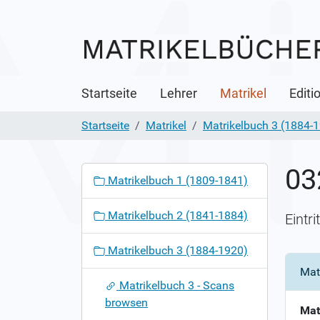
Startseite
Lehrer
Matrikel
Editi
Startseite
Matrikel
Matrikelbuch 3 (1884-
03
N
Matrikelbuch 1 (1809-1841)
a
v
Matrikelbuch 2 (1841-1884)
Eintr
i
g
Matrikelbuch 3 (1884-1920)
a
Mat
t
Matrikelbuch 3 - Scans
i
browsen
o
Mat