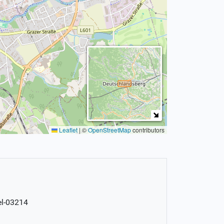
Leaflet
|
©
OpenStreetMap
contributors
el-03214