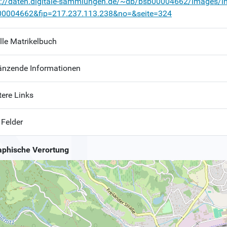
p://daten.digitale-sammlungen.de/~db/bsb00004662/images/i
00004662&fip=217.237.113.238&no=&seite=324
lle Matrikelbuch
änzende Informationen
tere Links
 Felder
phische Verortung