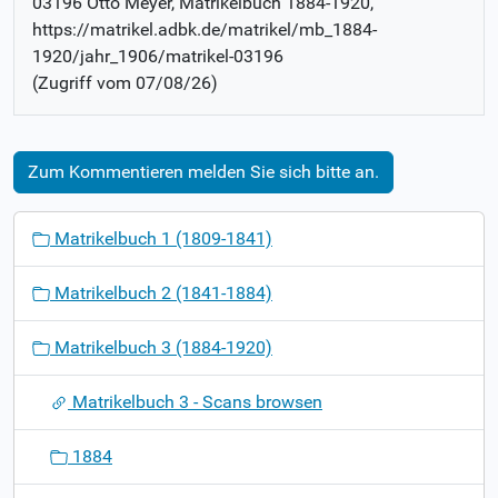
03196 Otto Meyer
, Matrikelbuch
1884-1920
,
https://matrikel.adbk.de/matrikel/mb_1884-
1920/jahr_1906/matrikel-03196
(Zugriff vom
07/08/26
)
Zum Kommentieren melden Sie sich bitte an.
N
Matrikelbuch 1 (1809-1841)
a
v
Matrikelbuch 2 (1841-1884)
i
g
Matrikelbuch 3 (1884-1920)
a
t
Matrikelbuch 3 - Scans browsen
i
o
1884
n