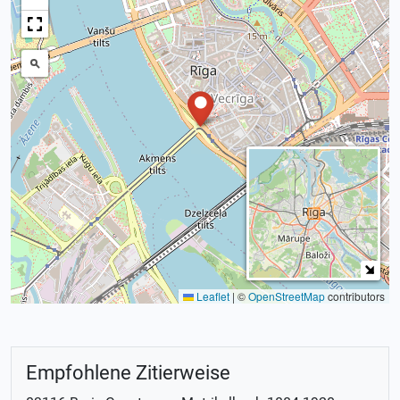
Leaflet
|
©
OpenStreetMap
contributors
Empfohlene Zitierweise