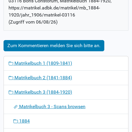
03116 Boris Constorum
, Matrikelbuch
1884-1920
,
https://matrikel.adbk.de/matrikel/mb_1884-
1920/jahr_1906/matrikel-03116
(Zugriff vom
06/08/26
)
Zum Kommentieren melden Sie sich bitte an.
N
Matrikelbuch 1 (1809-1841)
a
v
Matrikelbuch 2 (1841-1884)
i
g
Matrikelbuch 3 (1884-1920)
a
t
Matrikelbuch 3 - Scans browsen
i
o
1884
n