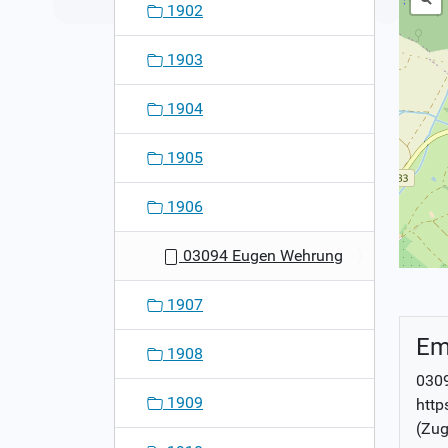
1902
1903
1904
1905
1906
03094 Eugen Wehrung
1907
Em
1908
030
1909
http
(Zug