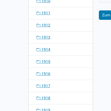
1910
1911
Zum 
1912
1913
1914
1915
1916
1917
1918
1919