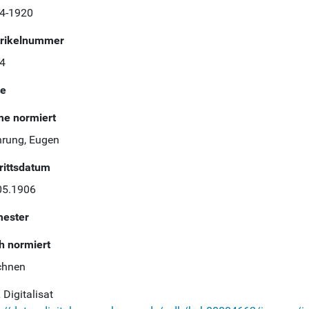
4-1920
rikelnummer
4
te
e normiert
rung, Eugen
trittsdatum
05.1906
ester
h normiert
chnen
Digitalisat