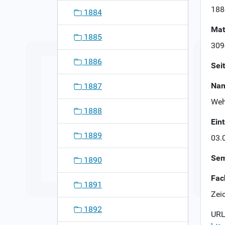
n
188
1884
Mat
1885
309
1886
Sei
Nam
1887
Weh
1888
Ein
1889
03.
Sem
1890
Fac
1891
Zei
1892
URL 