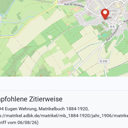
pfohlene Zitierweise
94 Eugen Wehrung
, Matrikelbuch
1884-1920
,
s://matrikel.adbk.de/matrikel/mb_1884-1920/jahr_1906/matrik
riff vom
06/08/26
)