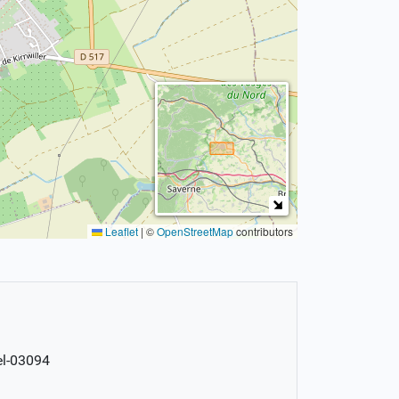
Leaflet
|
©
OpenStreetMap
contributors
el-03094