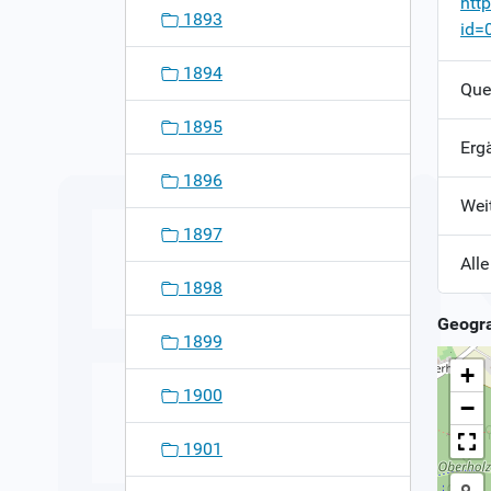
htt
1893
id=
1894
Que
1895
Erg
1896
Wei
1897
Alle
1898
Geogra
1899
+
1900
−
1901