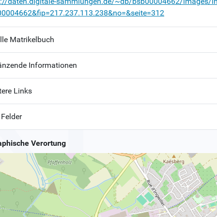
p://daten.digitale-sammlungen.de/~db/bsb00004662/images/i
00004662&fip=217.237.113.238&no=&seite=312
lle Matrikelbuch
änzende Informationen
tere Links
 Felder
phische Verortung