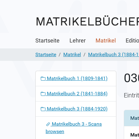
Startseite
Lehrer
Matrikel
Editi
Startseite
Matrikel
Matrikelbuch 3 (1884-
03
N
Matrikelbuch 1 (1809-1841)
a
v
Matrikelbuch 2 (1841-1884)
Eintr
i
g
Matrikelbuch 3 (1884-1920)
a
Mat
t
Matrikelbuch 3 - Scans
i
browsen
o
Mat