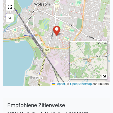
Leaflet
|
©
OpenStreetMap
contributors
Empfohlene Zitierweise