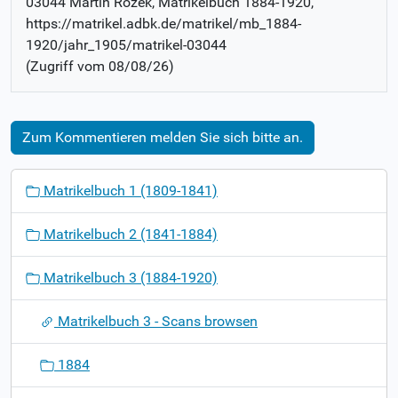
03044 Martin Rozek
, Matrikelbuch
1884-1920
,
https://matrikel.adbk.de/matrikel/mb_1884-
1920/jahr_1905/matrikel-03044
(Zugriff vom
08/08/26
)
Zum Kommentieren melden Sie sich bitte an.
N
Matrikelbuch 1 (1809-1841)
a
v
Matrikelbuch 2 (1841-1884)
i
g
Matrikelbuch 3 (1884-1920)
a
t
Matrikelbuch 3 - Scans browsen
i
o
1884
n