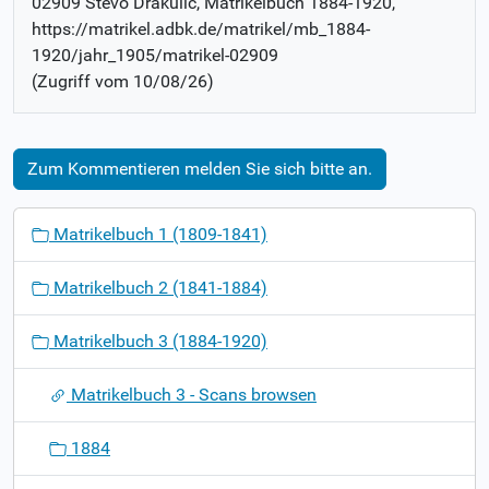
02909 Stevo Drakulic
, Matrikelbuch
1884-1920
,
https://matrikel.adbk.de/matrikel/mb_1884-
1920/jahr_1905/matrikel-02909
(Zugriff vom
10/08/26
)
Zum Kommentieren melden Sie sich bitte an.
N
Matrikelbuch 1 (1809-1841)
a
v
Matrikelbuch 2 (1841-1884)
i
g
Matrikelbuch 3 (1884-1920)
a
t
Matrikelbuch 3 - Scans browsen
i
o
1884
n