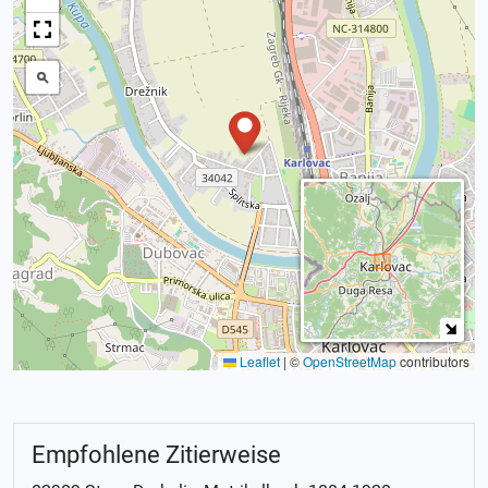
Leaflet
|
©
OpenStreetMap
contributors
Empfohlene Zitierweise