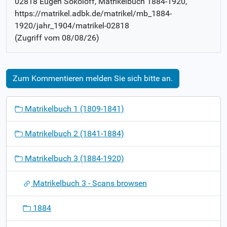
02818 Eugen Sokoloff
, Matrikelbuch
1884-1920
,
https://matrikel.adbk.de/matrikel/mb_1884-
1920/jahr_1904/matrikel-02818
(Zugriff vom
08/08/26
)
Zum Kommentieren melden Sie sich bitte an.
N
Matrikelbuch 1 (1809-1841)
a
v
Matrikelbuch 2 (1841-1884)
i
g
Matrikelbuch 3 (1884-1920)
a
t
Matrikelbuch 3 - Scans browsen
i
o
1884
n