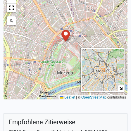
Leaflet
|
©
OpenStreetMap
contributors
Empfohlene Zitierweise