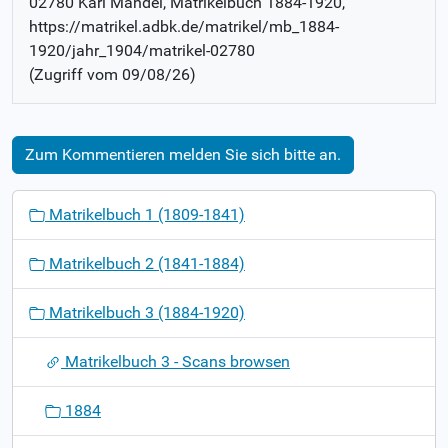
02780 Karl Mandel
, Matrikelbuch
1884-1920
,
https://matrikel.adbk.de/matrikel/mb_1884-
1920/jahr_1904/matrikel-02780
(Zugriff vom
09/08/26
)
Zum Kommentieren melden Sie sich bitte an.
N
Matrikelbuch 1 (1809-1841)
a
v
Matrikelbuch 2 (1841-1884)
i
g
Matrikelbuch 3 (1884-1920)
a
t
Matrikelbuch 3 - Scans browsen
i
o
1884
n