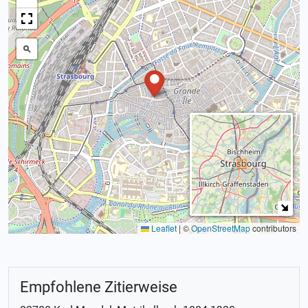
Leaflet
|
©
OpenStreetMap
contributors
Empfohlene Zitierweise